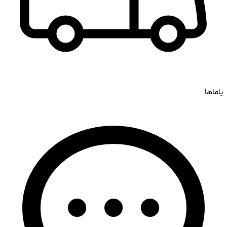
یاماها