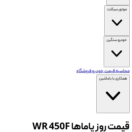
موتور سیکلت
خودرو سنگین
محاسبه قیمت خودرو
فروشگاه
همکاری با باماشین
قیمت روز یاماها WR 450F