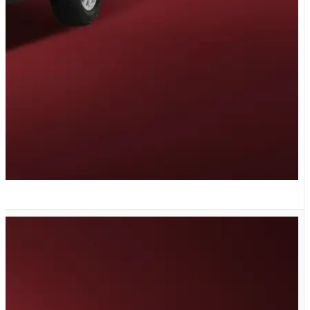
G تیپ GL