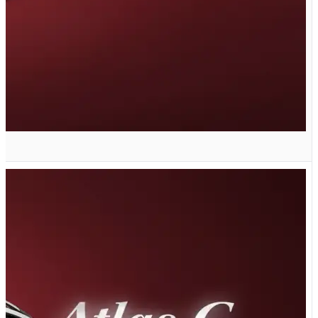
G تیپ GL