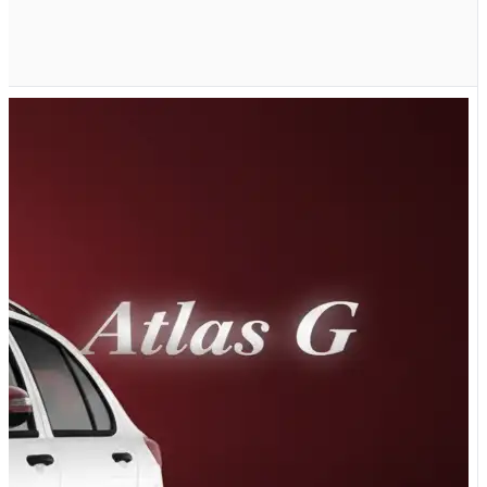
اتوماتیک E پلاس