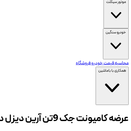
موتور سیکلت
خودرو سنگین
محاسبه قیمت خودرو
فروشگاه
همکاری با باماشین
عرضه کامیونت جک 9تن آرین دیزل در بورس کالا-اسفند ماه 1403