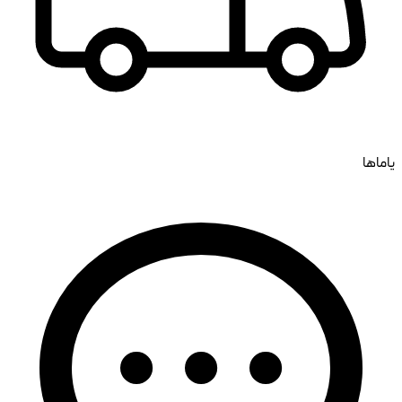
یاماها