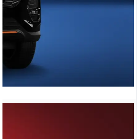
X33 کراس اتوماتیک